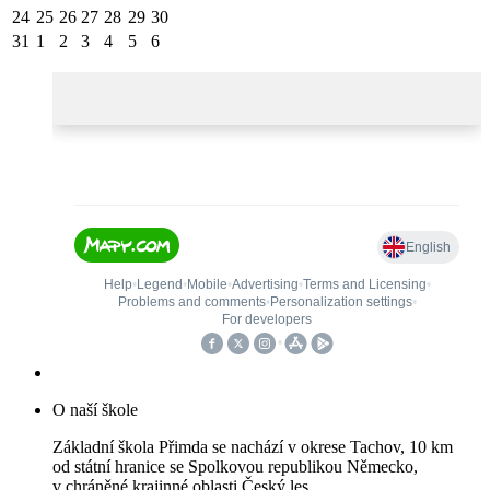
24
25
26
27
28
29
30
31
1
2
3
4
5
6
O naší škole
Základní škola Přimda se nachází v okrese Tachov, 10 km
od státní hranice se Spolkovou republikou Německo,
v chráněné krajinné oblasti Český les.