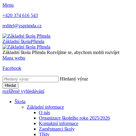
Menu
+420 374 616 543
reditel@zsprimda.cz
Základní škola
Přimda
Základní škola Přimda
Rozvíjíme se, abychom mohli rozvíjet
Mapa webu
Facebook
Hledaný výraz
Hledat
rozšířené vyhledávání
Škola
Základní informace
O nás
Organizace školního roku 2025⁄2026
Kontaktní informace
Zaměstnanci školy
Třídy