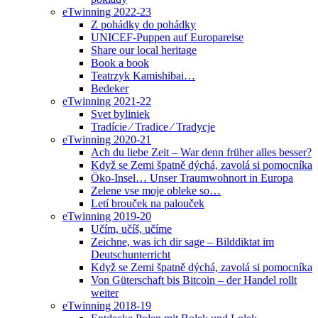
eTwinning 2022-23
Z pohádky do pohádky
UNICEF-Puppen auf Europareise
Share our local heritage
Book a book
Teatrzyk Kamishibai…
Bedeker
eTwinning 2021-22
Svet byliniek
Tradície ⁄ Tradice ⁄ Tradycje
eTwinning 2020-21
Ach du liebe Zeit – War denn früher alles besser?
Když se Zemi špatně dýchá, zavolá si pomocníka
Öko-Insel… Unser Traumwohnort in Europa
Zelene vse moje obleke so…
Letí brouček na palouček
eTwinning 2019-20
Učím, učíš, učíme
Zeichne, was ich dir sage – Bilddiktat im
Deutschunterricht
Když se Zemi špatně dýchá, zavolá si pomocníka
Von Güterschaft bis Bitcoin – der Handel rollt
weiter
eTwinning 2018-19