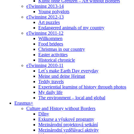
Kunst ohne Grenzen – Art without Borders
eTwinning 2013-14
Young polyglots
eTwinning 2012-13
Art puzzles
Endangered animals of my country
eTwinning 2011-12
Willkommen
Food bridges
Christmas in our country
Easter activities
Historical chronicle
eTwinning 2010-11
Let´s make Earth Day everyday
Meine und deine Heimat
Teddy travels
Experiential learning of history through photos
My daily life
The environment – local and global
Erasmus+
Culture and History without Borders
Dílny
Exkurse a výukové programy
Mezinárodní projektová setkání
Mezinárodní vzdělávací aktivity