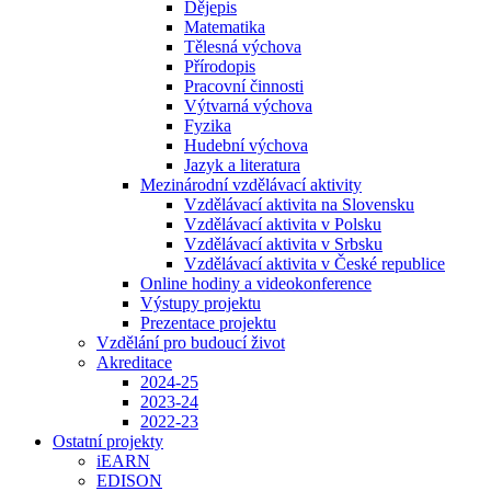
Dějepis
Matematika
Tělesná výchova
Přírodopis
Pracovní činnosti
Výtvarná výchova
Fyzika
Hudební výchova
Jazyk a literatura
Mezinárodní vzdělávací aktivity
Vzdělávací aktivita na Slovensku
Vzdělávací aktivita v Polsku
Vzdělávací aktivita v Srbsku
Vzdělávací aktivita v České republice
Online hodiny a videokonference
Výstupy projektu
Prezentace projektu
Vzdělání pro budoucí život
Akreditace
2024-25
2023-24
2022-23
Ostatní projekty
iEARN
EDISON