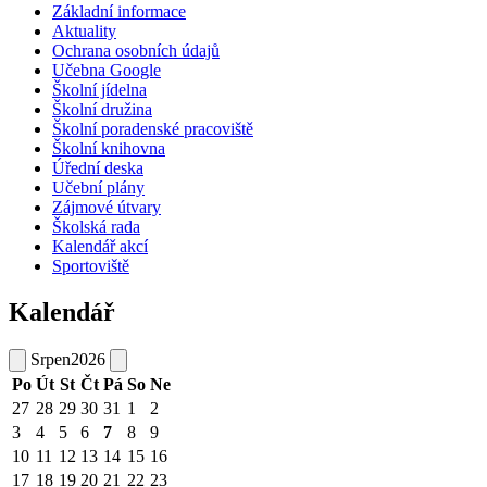
Základní informace
Aktuality
Ochrana osobních údajů
Učebna Google
Školní jídelna
Školní družina
Školní poradenské pracoviště
Školní knihovna
Úřední deska
Učební plány
Zájmové útvary
Školská rada
Kalendář akcí
Sportoviště
Kalendář
Srpen
2026
Po
Út
St
Čt
Pá
So
Ne
27
28
29
30
31
1
2
3
4
5
6
7
8
9
10
11
12
13
14
15
16
17
18
19
20
21
22
23