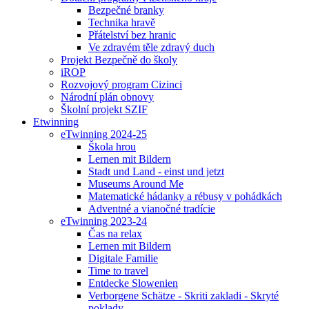
Bezpečné branky
Technika hravě
Přátelství bez hranic
Ve zdravém těle zdravý duch
Projekt Bezpečně do školy
iROP
Rozvojový program Cizinci
Národní plán obnovy
Školní projekt SZIF
Etwinning
eTwinning 2024-25
Škola hrou
Lernen mit Bildern
Stadt und Land - einst und jetzt
Museums Around Me
Matematické hádanky a rébusy v pohádkách
Adventné a vianočné tradície
eTwinning 2023-24
Čas na relax
Lernen mit Bildern
Digitale Familie
Time to travel
Entdecke Slowenien
Verborgene Schätze - Skriti zakladi - Skryté
poklady