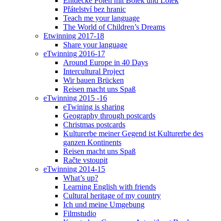
Entdecke Polen mit Bolek und Lolek
Přátelství bez hranic
Teach me your language
The World of Children’s Dreams
Etwinning 2017-18
Share your language
eTwinning 2016-17
Around Europe in 40 Days
Intercultural Project
Wir bauen Brücken
Reisen macht uns Spaß
eTwinning 2015 -16
eTwining is sharing
Geography through postcards
Christmas postcards
Kulturerbe meiner Gegend ist Kulturerbe des
ganzen Kontinents
Reisen macht uns Spaß
Račte vstoupit
eTwinning 2014-15
What’s up?
Learning English with friends
Cultural heritage of my country
Ich und meine Umgebung
Filmstudio