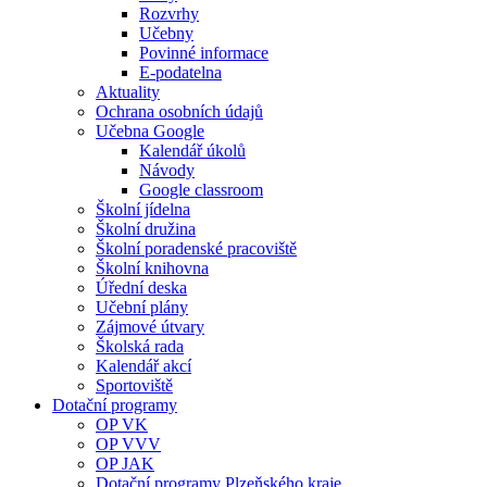
Rozvrhy
Učebny
Povinné informace
E-podatelna
Aktuality
Ochrana osobních údajů
Učebna Google
Kalendář úkolů
Návody
Google classroom
Školní jídelna
Školní družina
Školní poradenské pracoviště
Školní knihovna
Úřední deska
Učební plány
Zájmové útvary
Školská rada
Kalendář akcí
Sportoviště
Dotační programy
OP VK
OP VVV
OP JAK
Dotační programy Plzeňského kraje