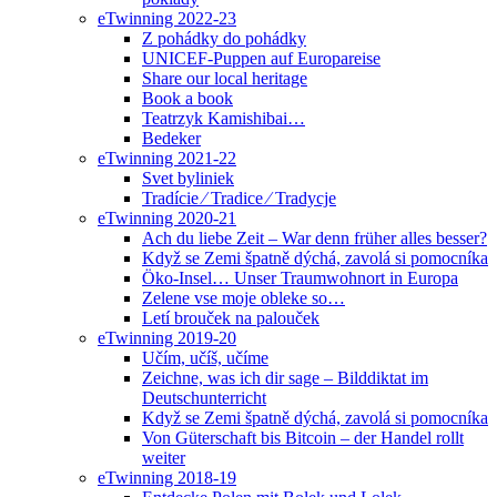
eTwinning 2022-23
Z pohádky do pohádky
UNICEF-Puppen auf Europareise
Share our local heritage
Book a book
Teatrzyk Kamishibai…
Bedeker
eTwinning 2021-22
Svet byliniek
Tradície ⁄ Tradice ⁄ Tradycje
eTwinning 2020-21
Ach du liebe Zeit – War denn früher alles besser?
Když se Zemi špatně dýchá, zavolá si pomocníka
Öko-Insel… Unser Traumwohnort in Europa
Zelene vse moje obleke so…
Letí brouček na palouček
eTwinning 2019-20
Učím, učíš, učíme
Zeichne, was ich dir sage – Bilddiktat im
Deutschunterricht
Když se Zemi špatně dýchá, zavolá si pomocníka
Von Güterschaft bis Bitcoin – der Handel rollt
weiter
eTwinning 2018-19