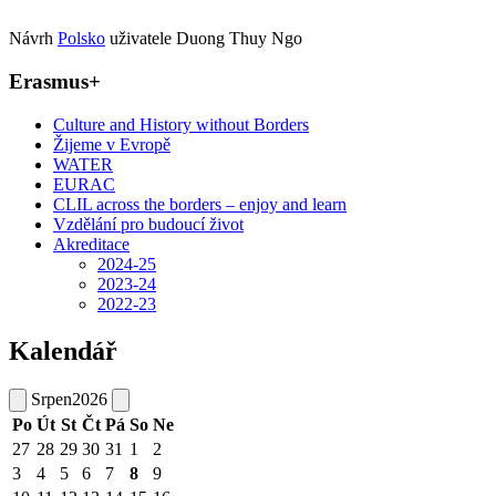
Návrh
Polsko
uživatele Duong Thuy Ngo
Erasmus+
Culture and History without Borders
Žijeme v Evropě
WATER
EURAC
CLIL across the borders – enjoy and learn
Vzdělání pro budoucí život
Akreditace
2024-25
2023-24
2022-23
Kalendář
Srpen
2026
Po
Út
St
Čt
Pá
So
Ne
27
28
29
30
31
1
2
3
4
5
6
7
8
9