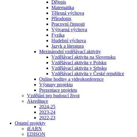
Dějepis
Matematika
Tělesná výchova
Přírodopis
Pracovní činnosti
Výtvarná výchova
Fyzika
Hudební výchova
Jazyk a literatura
Mezinárodní vzdělávací aktivity
Vzdělávací aktivita na Slovensku
Vzdělávací aktivita v Polsku
Vzdělávací aktivita v Srbsku
Vzdělávací aktivita v České republice
Online hodiny a videokonference
Výstupy projektu
Prezentace projektu
Vzdělání pro budoucí život
Akreditace
2024-25
2023-24
2022-23
Ostatní projekty
iEARN
EDISON