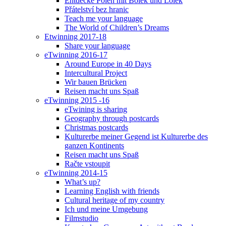
Entdecke Polen mit Bolek und Lolek
Přátelství bez hranic
Teach me your language
The World of Children’s Dreams
Etwinning 2017-18
Share your language
eTwinning 2016-17
Around Europe in 40 Days
Intercultural Project
Wir bauen Brücken
Reisen macht uns Spaß
eTwinning 2015 -16
eTwining is sharing
Geography through postcards
Christmas postcards
Kulturerbe meiner Gegend ist Kulturerbe des
ganzen Kontinents
Reisen macht uns Spaß
Račte vstoupit
eTwinning 2014-15
What’s up?
Learning English with friends
Cultural heritage of my country
Ich und meine Umgebung
Filmstudio