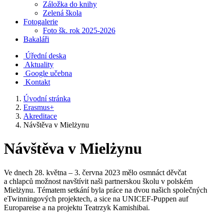
Záložka do knihy
Zelená škola
Fotogalerie
Foto šk. rok 2025-2026
Bakaláři
Úřední deska
Aktuality
Google učebna
Kontakt
Úvodní stránka
Erasmus+
Akreditace
Návštěva v Mielżynu
Návštěva v Mielżynu
Ve dnech 28. května – 3. června 2023 mělo osmnáct děvčat
a chlapců možnost navštívit naši partnerskou školu v polském
Mielżynu. Tématem setkání byla práce na dvou našich společných
eTwinningových projektech, a sice na UNICEF-Puppen auf
Europareise a na projektu Teatrzyk Kamishibai.