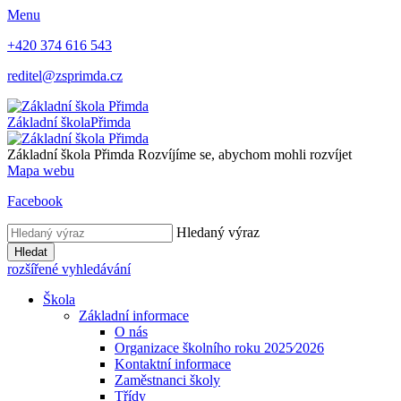
Menu
+420 374 616 543
reditel@zsprimda.cz
Základní škola
Přimda
Základní škola Přimda
Rozvíjíme se, abychom mohli rozvíjet
Mapa webu
Facebook
Hledaný výraz
Hledat
rozšířené vyhledávání
Škola
Základní informace
O nás
Organizace školního roku 2025⁄2026
Kontaktní informace
Zaměstnanci školy
Třídy