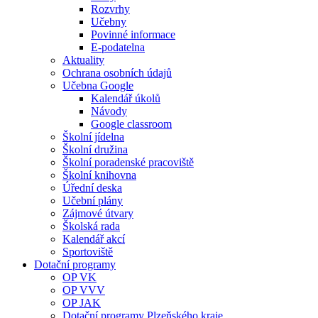
Rozvrhy
Učebny
Povinné informace
E-podatelna
Aktuality
Ochrana osobních údajů
Učebna Google
Kalendář úkolů
Návody
Google classroom
Školní jídelna
Školní družina
Školní poradenské pracoviště
Školní knihovna
Úřední deska
Učební plány
Zájmové útvary
Školská rada
Kalendář akcí
Sportoviště
Dotační programy
OP VK
OP VVV
OP JAK
Dotační programy Plzeňského kraje