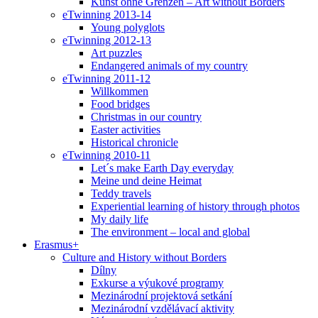
Kunst ohne Grenzen – Art without Borders
eTwinning 2013-14
Young polyglots
eTwinning 2012-13
Art puzzles
Endangered animals of my country
eTwinning 2011-12
Willkommen
Food bridges
Christmas in our country
Easter activities
Historical chronicle
eTwinning 2010-11
Let´s make Earth Day everyday
Meine und deine Heimat
Teddy travels
Experiential learning of history through photos
My daily life
The environment – local and global
Erasmus+
Culture and History without Borders
Dílny
Exkurse a výukové programy
Mezinárodní projektová setkání
Mezinárodní vzdělávací aktivity