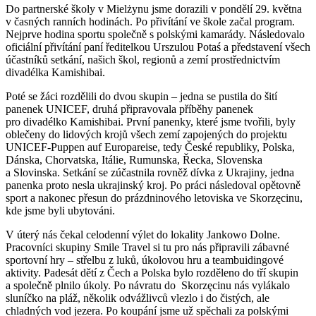
Do partnerské školy v Mielżynu jsme dorazili v pondělí 29. května
v časných ranních hodinách. Po přivítání ve škole začal program.
Nejprve hodina sportu společně s polskými kamarády. Následovalo
oficiální přivítání paní ředitelkou Urszulou Potaś a představení všech
účastníků setkání, našich škol, regionů a zemí prostřednictvím
divadélka Kamishibai.
Poté se žáci rozdělili do dvou skupin – jedna se pustila do šití
panenek UNICEF, druhá připravovala příběhy panenek
pro divadélko Kamishibai. První panenky, které jsme tvořili, byly
oblečeny do lidových krojů všech zemí zapojených do projektu
UNICEF-Puppen auf Europareise, tedy České republiky, Polska,
Dánska, Chorvatska, Itálie, Rumunska, Řecka, Slovenska
a Slovinska. Setkání se zúčastnila rovněž dívka z Ukrajiny, jedna
panenka proto nesla ukrajinský kroj. Po práci následoval opětovně
sport a nakonec přesun do prázdninového letoviska ve Skorzęcinu,
kde jsme byli ubytováni.
V úterý nás čekal celodenní výlet do lokality Jankowo Dolne.
Pracovníci skupiny Smile Travel si tu pro nás připravili zábavné
sportovní hry – střelbu z luků, úkolovou hru a teambuidingové
aktivity. Padesát dětí z Čech a Polska bylo rozděleno do tří skupin
a společně plnilo úkoly. Po návratu do Skorzęcinu nás vylákalo
sluníčko na pláž, několik odvážlivců vlezlo i do čistých, ale
chladných vod jezera. Po koupání jsme už spěchali za polskými