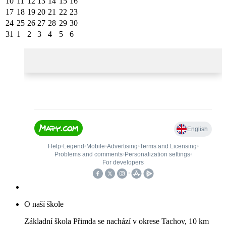
10
11
12
13
14
15
16
17
18
19
20
21
22
23
24
25
26
27
28
29
30
31
1
2
3
4
5
6
O naší škole
Základní škola Přimda se nachází v okrese Tachov, 10 km