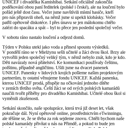
UNICEF i divadélka Kamishibai. Setkání oficiálně zakončila
poděkování obou paní ředitelek (polské i české), ale na loučení bylo
pořád ještě dost času. Večer jsme navštívili místní hasiče, kteří
pro nás připravili oheň, na němž jsme si upekli klobásky. Večer
patřil opětovně diskotéce. I přes únavu se jen málokomu chtělo
zalézt do spacáku a spát – byl to přece jen poslední společný večer.
V sobotu ráno nastalo loučení a odjezd domů.
Týden v Polsku utekl jako voda a přinesl spoustu výsledků.
V pondělí ráno se v Mielżynu sešli učitelé a žáci dvou škol. Brzy ale
vytvořili jeden společný veliký tým, v němž nebylo znát, kdo je kdo.
Děti navázaly nová přátelství. Ke komunikaci používaly češtinu,
polštinu, případně angličtinu. Ušili jsme na dvacet panenek
UNICEF. Panenky v lidových krojích pošleme našim projektovým
partnerům, ty ostatní věnujeme fondu UNICEF. Každá panenka,
kterou UNICEF prodá, přispěje na očkování jednoho dítěte
v zemích třetího světa. Čeští žáci se od svých polských kamarádů
naučili tvořit příběhy pro divadélko Kamishibai. Učitelé obou škol si
vyměnili zkušenosti.
Setkání skončilo, naše spolupráce, která trvá již deset let, však
pokračuje dál. Nyní opětovně online, prostřednictvím eTwinningu,
ale těšíme se, že se třeba za rok sejdeme znovu. Chtěli bychom naše
polské kamarády přivítat u nás na Přimdě, a pokud to bude jen