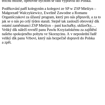
trochu možné, opětovně bychom se rádi vypravili do Polska.
Poděkování patří kolegyním a kolegovi ze SP w ZSP Mielżyn –
Małgorzatě Walczykiewicz, Ewelině Zawodne a Romanu
Organiśczakovi za úžasný program, který pro nás připravili, a za to
jak se o nás po celý týden starali. Stejně tak zaslouží obrovský dík
ostatní zaměstnanci ZSP Mielżyn – paní kuchařky, uklízečky,…
Veliký dík náleží rovněž panu Pawłu Krzyżańskému za zajištění
našeho spokojeného pobytu ve Skorzęcinu. A v neposlední řadě
veliký dík panu Vrbovi, který nás bezpečně dopravil do Polska
a zpět.