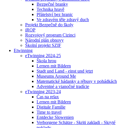
Bezpečné branky
Technika hravě
Přátelství bez hranic
Ve zdravém těle zdravý duch
Projekt Bezpečně do školy
iROP
Rozvojový program Cizinci
Národní plán obnovy
Školní projekt SZIF
Etwinning
eTwinning 2024-25
Škola hrou
Lernen mit Bildern
Stadt und Land - einst und jetzt
Museums Around Me
Matematické hádanky a rébusy v pohádkách
Adventné a vianočné tradície
eTwinning 2023-24
Čas na relax
Lernen mit Bildern
Digitale Familie
Time to travel
Entdecke Slowenien
Verborgene Schätze - Skriti zakladi - Skryté
poklady