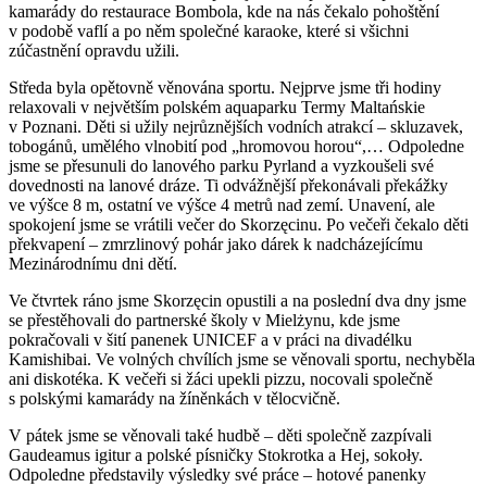
kamarády do restaurace Bombola, kde na nás čekalo pohoštění
v podobě vaflí a po něm společné karaoke, které si všichni
zúčastnění opravdu užili.
Středa byla opětovně věnována sportu. Nejprve jsme tři hodiny
relaxovali v největším polském aquaparku Termy Maltańskie
v Poznani. Děti si užily nejrůznějších vodních atrakcí – skluzavek,
tobogánů, umělého vlnobití pod „hromovou horou“,… Odpoledne
jsme se přesunuli do lanového parku Pyrland a vyzkoušeli své
dovednosti na lanové dráze. Ti odvážnější překonávali překážky
ve výšce 8 m, ostatní ve výšce 4 metrů nad zemí. Unavení, ale
spokojení jsme se vrátili večer do Skorzęcinu. Po večeři čekalo děti
překvapení – zmrzlinový pohár jako dárek k nadcházejícímu
Mezinárodnímu dni dětí.
Ve čtvrtek ráno jsme Skorzęcin opustili a na poslední dva dny jsme
se přestěhovali do partnerské školy v Mielżynu, kde jsme
pokračovali v šití panenek UNICEF a v práci na divadélku
Kamishibai. Ve volných chvílích jsme se věnovali sportu, nechyběla
ani diskotéka. K večeři si žáci upekli pizzu, nocovali společně
s polskými kamarády na žíněnkách v tělocvičně.
V pátek jsme se věnovali také hudbě – děti společně zazpívali
Gaudeamus igitur a polské písničky Stokrotka a Hej, sokoły.
Odpoledne představily výsledky své práce – hotové panenky