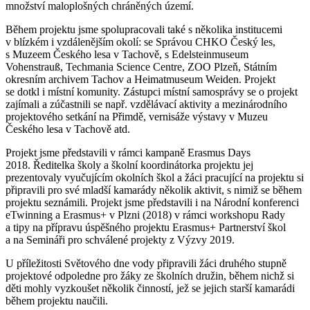
množství maloplošných chráněných území.
Během projektu jsme spolupracovali také s několika institucemi
v blízkém i vzdálenějším okolí: se Správou CHKO Český les,
s Muzeem Českého lesa v Tachově, s Edelsteinmuseum
Vohenstrauß, Techmania Science Centre, ZOO Plzeň, Státním
okresním archivem Tachov a Heimatmuseum Weiden. Projekt
se dotkl i místní komunity. Zástupci místní samosprávy se o projekt
zajímali a zúčastnili se např. vzdělávací aktivity a mezinárodního
projektového setkání na Přimdě, vernisáže výstavy v Muzeu
Českého lesa v Tachově atd.
Projekt jsme představili v rámci kampaně Erasmus Days
2018. Ředitelka školy a školní koordinátorka projektu jej
prezentovaly vyučujícím okolních škol a žáci pracující na projektu si
připravili pro své mladší kamarády několik aktivit, s nimiž se během
projektu seznámili. Projekt jsme představili i na Národní konferenci
eTwinning a Erasmus+ v Plzni (2018) v rámci workshopu Rady
a tipy na přípravu úspěšného projektu Erasmus+ Partnerství škol
a na Semináři pro schválené projekty z Výzvy 2019.
U příležitosti Světového dne vody připravili žáci druhého stupně
projektové odpoledne pro žáky ze školních družin, během nichž si
děti mohly vyzkoušet několik činností, jež se jejich starší kamarádi
během projektu naučili.