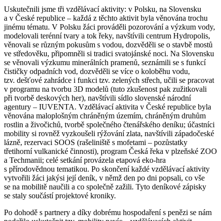
Uskutečnili jsme tři vzdělávací aktivity: v Polsku, na Slovensku
a v České republice – každá z těchto aktivit byla věnována trochu
jinému tématu. V Polsku žáci prováděli pozorování a výzkum vody,
modelovali terénní tvary a tok řeky, navštívili centrum Hydropolis,
věnovali se různým pokusům s vodou, dozvěděli se o stavbě mostů
ve středověku, připomněli si tradici svatojánské noci. Na Slovensku
se věnovali výzkumu minerálních pramenů, seznámili se s funkcí
čističky odpadních vod, dozvěděli se více o koloběhu vodu,
tzv. dešťové zahrádce i funkci tzv. zelených střech, učili se pracovat
v programu na tvorbu 3D modelů (tuto zkušenost pak zužitkovali
při tvorbě deskových her), navštívili sídlo slovenské národní
agentury – IUVENTA. Vzdělávací aktivita v České republice byla
věnována maloplošným chráněným územím, chráněným druhům
rostlin a živočichů, tvorbě společného čtenářského deníku; účastníci
mobility si rovněž vyzkoušeli rýžování zlata, navštívili západočeské
lázně, rezervaci SOOS (rašeliniště s mofetami – pozůstatky
třetihorní vulkanické činnosti), program Česká řeka v plzeňské ZOO
a Techmanii; celé setkání provázela etapová eko-hra
s přírodovědnou tematikou. Po skončení každé vzdělávací aktivity
vytvořili žáci jakýsi její deník, v němž den po dni popsali, co vše
se na mobilitě naučili a co společně zažili. Tyto deníkové zápisky
se staly součástí projektové kroniky.
Po dohodě s partnery a díky dobrému hospodaření s penězi se nám