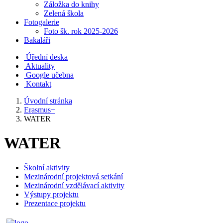
Záložka do knihy
Zelená škola
Fotogalerie
Foto šk. rok 2025-2026
Bakaláři
Úřední deska
Aktuality
Google učebna
Kontakt
Úvodní stránka
Erasmus+
WATER
WATER
Školní aktivity
Mezinárodní projektová setkání
Mezinárodní vzdělávací aktivity
Výstupy projektu
Prezentace projektu