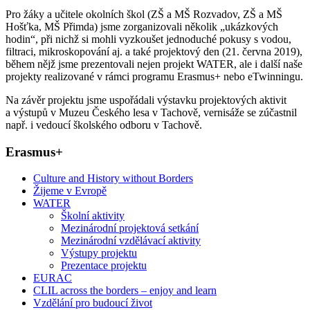
Pro žáky a učitele okolních škol (ZŠ a MŠ Rozvadov, ZŠ a MŠ
Hošťka, MŠ Přimda) jsme zorganizovali několik „ukázkových
hodin“, při nichž si mohli vyzkoušet jednoduché pokusy s vodou,
filtraci, mikroskopování aj. a také projektový den (21. června 2019),
během nějž jsme prezentovali nejen projekt WATER, ale i další naše
projekty realizované v rámci programu Erasmus+ nebo eTwinningu.
Na závěr projektu jsme uspořádali výstavku projektových aktivit
a výstupů v Muzeu Českého lesa v Tachově, vernisáže se zúčastnil
např. i vedoucí školského odboru v Tachově.
Erasmus+
Culture and History without Borders
Žijeme v Evropě
WATER
Školní aktivity
Mezinárodní projektová setkání
Mezinárodní vzdělávací aktivity
Výstupy projektu
Prezentace projektu
EURAC
CLIL across the borders – enjoy and learn
Vzdělání pro budoucí život