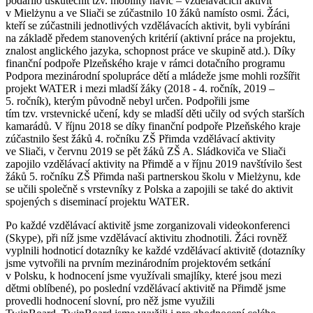
podařilo uskutečnit tzv. mobility navíc – vzdělávacích aktivit
v Mielżynu a ve Sliači se zúčastnilo 10 žáků namísto osmi. Žáci,
kteří se zúčastnili jednotlivých vzdělávacích aktivit, byli vybíráni
na základě předem stanovených kritérií (aktivní práce na projektu,
znalost anglického jazyka, schopnost práce ve skupině atd.). Díky
finanční podpoře Plzeňského kraje v rámci dotačního programu
Podpora mezinárodní spolupráce dětí a mládeže jsme mohli rozšířit
projekt WATER i mezi mladší žáky (2018 - 4. ročník, 2019 –
5. ročník), kterým původně nebyl určen. Podpořili jsme
tím tzv. vrstevnické učení, kdy se mladší děti učily od svých starších
kamarádů. V říjnu 2018 se díky finanční podpoře Plzeňského kraje
zúčastnilo šest žáků 4. ročníku ZŠ Přimda vzdělávací aktivity
ve Sliači, v červnu 2019 se pět žáků ZŠ A. Sládkoviča ve Sliači
zapojilo vzdělávací aktivity na Přimdě a v říjnu 2019 navštívilo šest
žáků 5. ročníku ZŠ Přimda naši partnerskou školu v Mielżynu, kde
se učili společně s vrstevníky z Polska a zapojili se také do aktivit
spojených s diseminací projektu WATER.
Po každé vzdělávací aktivitě jsme zorganizovali videokonferenci
(Skype), při níž jsme vzdělávací aktivitu zhodnotili. Žáci rovněž
vyplnili hodnoticí dotazníky ke každé vzdělávací aktivitě (dotazníky
jsme vytvořili na prvním mezinárodním projektovém setkání
v Polsku, k hodnocení jsme využívali smajlíky, které jsou mezi
dětmi oblíbené), po poslední vzdělávací aktivitě na Přimdě jsme
provedli hodnocení slovní, pro něž jsme využili