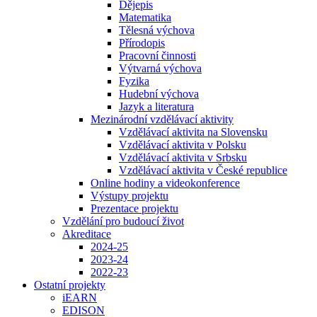
Dějepis
Matematika
Tělesná výchova
Přírodopis
Pracovní činnosti
Výtvarná výchova
Fyzika
Hudební výchova
Jazyk a literatura
Mezinárodní vzdělávací aktivity
Vzdělávací aktivita na Slovensku
Vzdělávací aktivita v Polsku
Vzdělávací aktivita v Srbsku
Vzdělávací aktivita v České republice
Online hodiny a videokonference
Výstupy projektu
Prezentace projektu
Vzdělání pro budoucí život
Akreditace
2024-25
2023-24
2022-23
Ostatní projekty
iEARN
EDISON