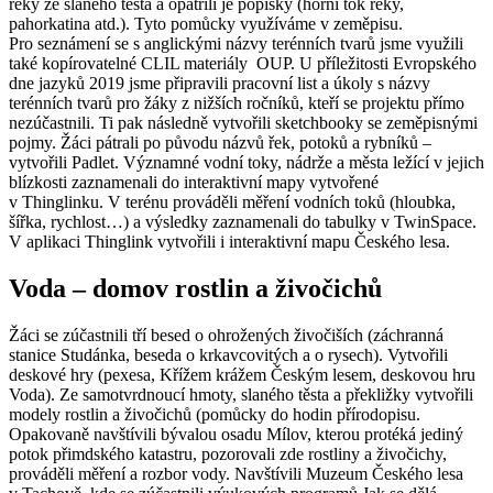
řeky ze slaného těsta a opatřili je popisky (horní tok řeky,
pahorkatina atd.). Tyto pomůcky využíváme v zeměpisu.
Pro seznámení se s anglickými názvy terénních tvarů jsme využili
také kopírovatelné CLIL materiály OUP. U příležitosti Evropského
dne jazyků 2019 jsme připravili pracovní list a úkoly s názvy
terénních tvarů pro žáky z nižších ročníků, kteří se projektu přímo
nezúčastnili. Ti pak následně vytvořili sketchbooky se zeměpisnými
pojmy. Žáci pátrali po původu názvů řek, potoků a rybníků –
vytvořili Padlet. Významné vodní toky, nádrže a města ležící v jejich
blízkosti zaznamenali do interaktivní mapy vytvořené
v Thinglinku. V terénu prováděli měření vodních toků (hloubka,
šířka, rychlost…) a výsledky zaznamenali do tabulky v TwinSpace.
V aplikaci Thinglink vytvořili i interaktivní mapu Českého lesa.
Voda – domov rostlin a živočichů
Žáci se zúčastnili tří besed o ohrožených živočiších (záchranná
stanice Studánka, beseda o krkavcovitých a o rysech). Vytvořili
deskové hry (pexesa, Křížem krážem Českým lesem, deskovou hru
Voda). Ze samotvrdnoucí hmoty, slaného těsta a překližky vytvořili
modely rostlin a živočichů (pomůcky do hodin přírodopisu.
Opakovaně navštívili bývalou osadu Mílov, kterou protéká jediný
potok přimdského katastru, pozorovali zde rostliny a živočichy,
prováděli měření a rozbor vody. Navštívili Muzeum Českého lesa