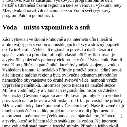
v Tachově, kde se zúčastnili výukových programů Jak se dělá
herbář a Chráněná území regionu a také se věnovali výzkumu řeky
Mže, dvakrát navštívili naučnou stezku Vodní svět (výukový
program Pátrání po bobrovi).
Voda – místo vzpomínek a snů
Žáci vyhledali ve školní knihovně a na internetu díla (literární
a filmová) spjatá s vodou a umístili jejich názvy a stručný popisek
do TwinBoardu. Vyhledali regionální pověsti a další literární díla
spjatá s vodou a přírodou, připojili vlastní příběhy, ilustrovali je
a vytvořili společně s partnery elektronický čtenářský deník. Pátrali
rovněž po příbězích pamětníků, které byly nějak spojeny s vodou.
Vzhledem k tomu, že nedaleko Přimdy protéká pouze jediný potok
a že historie našeho regionu byla ovlivněna odsunem původního
německého obyvatelstva po druhé světové válce, nemohli využít
vyprávění pamětníků. Informace proto hledali na naučné stezce
Milíře a vodní mlýny a v knihách regionálního historika Zdeňka
Procházky (Cestami krajánků aneb Putování po mlýnech a vodních
provozech na Tachovsku a Stříbrsku - díl III. - pravostranné přítoky
Mže a vodní toky, které pramení v Českém lese). Naše tři země mají
mnoho společného – díky projektu jsme si mohli připomenout
a porovnat i naše tradice (Velikonoce, svatojánská noc, Vánoce,…)
a zvyky, které se během těchto svátků pojí s vodou. Na internetu
jsme vyhledali staré mapy a letecké snímky Přimdy a jejího okolí