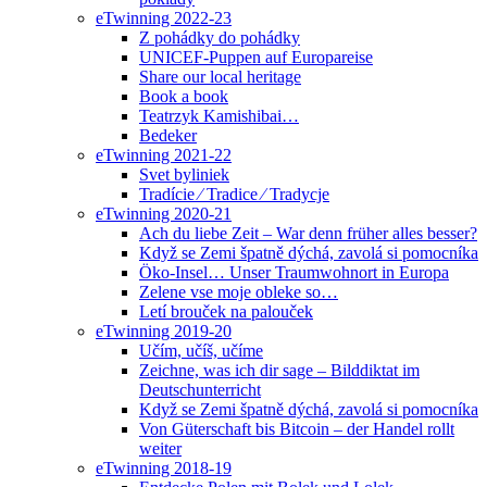
eTwinning 2022-23
Z pohádky do pohádky
UNICEF-Puppen auf Europareise
Share our local heritage
Book a book
Teatrzyk Kamishibai…
Bedeker
eTwinning 2021-22
Svet byliniek
Tradície ⁄ Tradice ⁄ Tradycje
eTwinning 2020-21
Ach du liebe Zeit – War denn früher alles besser?
Když se Zemi špatně dýchá, zavolá si pomocníka
Öko-Insel… Unser Traumwohnort in Europa
Zelene vse moje obleke so…
Letí brouček na palouček
eTwinning 2019-20
Učím, učíš, učíme
Zeichne, was ich dir sage – Bilddiktat im
Deutschunterricht
Když se Zemi špatně dýchá, zavolá si pomocníka
Von Güterschaft bis Bitcoin – der Handel rollt
weiter
eTwinning 2018-19