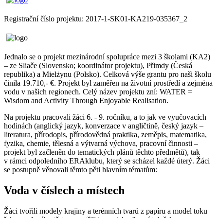
Registrační číslo projektu: 2017-1-SK01-KA219-035367_2
Jednalo se o projekt mezinárodní spolupráce mezi 3 školami (KA2)
– ze Sliače (Slovensko; koordinátor projektu), Přimdy (Česká
republika) a Mielżynu (Polsko). Celková výše grantu pro naši školu
činila 19.710,- €. Projekt byl zaměřen na životní prostředí a zejména
vodu v našich regionech. Celý název projektu zní: WATER =
Wisdom and Activity Through Enjoyable Realisation.
Na projektu pracovali žáci 6. - 9. ročníku, a to jak ve vyučovacích
hodinách (anglický jazyk, konverzace v angličtině, český jazyk –
literatura, přírodopis, přírodovědná praktika, zeměpis, matematika,
fyzika, chemie, tělesná a výtvarná výchova, pracovní činnosti –
projekt byl začleněn do tematických plánů těchto předmětů), tak
v rámci odpoledního ERAklubu, který se scházel každé úterý. Žáci
se postupně věnovali těmto pěti hlavním tématům:
Voda v číslech a místech
Žáci tvořili modely krajiny a terénních tvarů z papíru a model toku