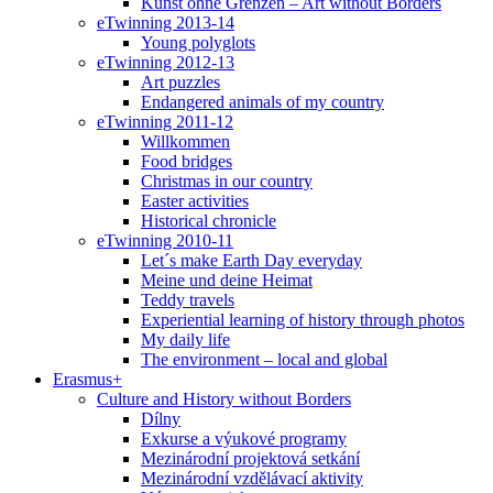
Kunst ohne Grenzen – Art without Borders
eTwinning 2013-14
Young polyglots
eTwinning 2012-13
Art puzzles
Endangered animals of my country
eTwinning 2011-12
Willkommen
Food bridges
Christmas in our country
Easter activities
Historical chronicle
eTwinning 2010-11
Let´s make Earth Day everyday
Meine und deine Heimat
Teddy travels
Experiential learning of history through photos
My daily life
The environment – local and global
Erasmus+
Culture and History without Borders
Dílny
Exkurse a výukové programy
Mezinárodní projektová setkání
Mezinárodní vzdělávací aktivity