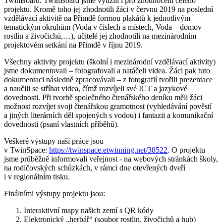
TwinBoard. TwinBoard jsme využili i pro zhodnocení celého
projektu. Kromě toho jej zhodnotili žáci v červnu 2019 na poslední
vzdělávací aktivitě na Přimdě formou plakátů k jednotlivým
tematickým okruhům (Voda v číslech a místech, Voda – domov
rostlin a živočichů,…), učitelé jej zhodnotili na mezinárodním
projektovém setkání na Přimdě v říjnu 2019.
Všechny aktivity projektu (školní i mezinárodní vzdělávací aktivity)
jsme dokumentovali – fotografovali a natáčeli videa. Žáci pak tuto
dokumentaci následně zpracovávali – z fotografií tvořili prezentace
a naučili se stříhat videa, čímž rozvíjeli své ICT a jazykové
dovednosti. Při tvorbě společného čtenářského deníku měli žáci
možnost rozvíjet svoji čtenářskou gramotnost (vyhledávání pověstí
a jiných literárních děl spojených s vodou) i fantazii a komunikační
dovednosti (psaní vlastních příběhů).
Veškeré výstupy naší práce jsou
v TwinSpace:
https://twinspace.etwinning.net/38522
. O projektu
jsme průběžně informovali veřejnost - na webových stránkách školy,
na rodičovských schůzkách, v rámci dne otevřených dveří
i v regionálním tisku.
Finálními výstupy projektu jsou:
Interaktivní mapy našich zemí s QR kódy
Elektronický „herbář“ (soubor rostlin, živočichů a hub)