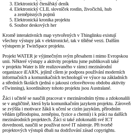
Elektronický čtenářský deník
Elektronický CLIL slovníček rostlin, živočichů, hub
a zeměpisných pojmů
Elektronická kronika projektu
Soubor deskových her
Kromě interaktivních map vytvořených v Thinglinku existují
všechny výstupy jak v elektronické, tak v tištěné verzi. Dalším
výstupem je TwinSpace projektu.
Projekt WATER je výjimečným svým přesahem i mimo Evropskou
unii. Některé výstupy a aktivity projektu jsme publikovali také
v projektu Water is life realizovaného v rámci mezinárodní
organizace iEARN, jejímž cílem je podpora používání moderních
informačních a komunikačních technologií ve výuce na základních
a středních školách (jedná o jakousi celosvětovou obdobu aktivity
eTwinning), koordinátory tohoto projektu jsou Australané.
Žáci i učitelé se naučili pracovat v mezinárodním týmu a zdokonalili
se v angličtině, která byla komunikačním jazykem projektu. Zároveň
se zvýšila i motivace žáků k učení se cizím jazykům, přírodním
vědám (přírodopisu, zeměpisu, fyzice a chemii) i k práci na dalších
mezinárodních projektech. Žáci si také zdokonalili své ICT
dovednosti, naučili se používat nové IT nástroje. Při tvorbě
projektových výstupů dbali na dodržování zásad copyrightu.