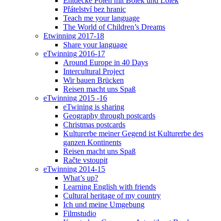
Entdecke Polen mit Bolek und Lolek
Přátelství bez hranic
Teach me your language
The World of Children’s Dreams
Etwinning 2017-18
Share your language
eTwinning 2016-17
Around Europe in 40 Days
Intercultural Project
Wir bauen Brücken
Reisen macht uns Spaß
eTwinning 2015 -16
eTwining is sharing
Geography through postcards
Christmas postcards
Kulturerbe meiner Gegend ist Kulturerbe des
ganzen Kontinents
Reisen macht uns Spaß
Račte vstoupit
eTwinning 2014-15
What’s up?
Learning English with friends
Cultural heritage of my country
Ich und meine Umgebung
Filmstudio