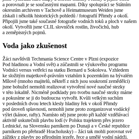
a porovnali je se současnými mapami. Díky spolupráci se Státním
okresním archivem v Tachově a Heimatmuseum Weiden jsme
získali i několik historických pohledů / fotografií Přimdy a okolí.
Připojili jsme také současné fotografie vodních toků a ploch v našem
okolí. Vytvořili jsme CLIL slovníček rostlin, živočichů, hub
a zeměpisných pojmů.
Voda jako zkušenost
Žáci navštívili Techmania Science Centre v Plzni (expozice
Pod hladinou a Vodní svět) a zúčastnili se výukového programu
Vodníci versus vetřelci na statku Bernard u Sokolova. Vzhledem
ke složitým majetkově-právním vztahům k pozemkům na bývalém
Mílově (mnoho majitelů, někteří z nich jsou soukromí zemědělci)
jsme bohužel nemohli realizovat vytvoření nové naučné stezky
v této lokalitě. Nicméně podklady pro tvorbu naučné stezky máme
a pokusíme se ji do budoucna vytvořit. Kvůli velkým suchům
v posledních dvou letech klesly hladiny řek v okolí Přimdy
pod úroveň splavnosti, nemohli jsme proto zorganizovat vodácký
výlet (kánoe, rafty). Namísto něj jsme proto při každé vzdělávací
aktivitě uskutečnili plavbu lodí (v Polsku trajektem přes jezero
Lednické, na Slovensku parníkem po Dunaji a v České republice
parníkem po přehradě Hracholusky) – žáci tak mohli porovnat své
zážitky z plavby po přírodním jezeře, řece a umělé vodní nádrži.