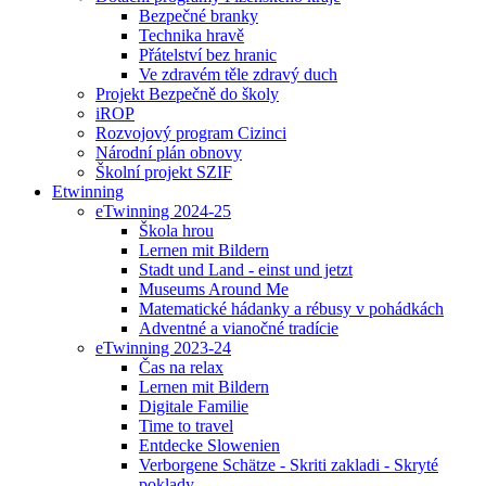
Bezpečné branky
Technika hravě
Přátelství bez hranic
Ve zdravém těle zdravý duch
Projekt Bezpečně do školy
iROP
Rozvojový program Cizinci
Národní plán obnovy
Školní projekt SZIF
Etwinning
eTwinning 2024-25
Škola hrou
Lernen mit Bildern
Stadt und Land - einst und jetzt
Museums Around Me
Matematické hádanky a rébusy v pohádkách
Adventné a vianočné tradície
eTwinning 2023-24
Čas na relax
Lernen mit Bildern
Digitale Familie
Time to travel
Entdecke Slowenien
Verborgene Schätze - Skriti zakladi - Skryté
poklady