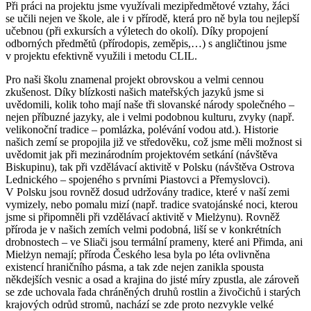
Při práci na projektu jsme využívali mezipředmětové vztahy, žáci
se učili nejen ve škole, ale i v přírodě, která pro ně byla tou nejlepší
učebnou (při exkursích a výletech do okolí). Díky propojení
odborných předmětů (přírodopis, zeměpis,…) s angličtinou jsme
v projektu efektivně využili i metodu CLIL.
Pro naši školu znamenal projekt obrovskou a velmi cennou
zkušenost. Díky blízkosti našich mateřských jazyků jsme si
uvědomili, kolik toho mají naše tři slovanské národy společného –
nejen příbuzné jazyky, ale i velmi podobnou kulturu, zvyky (např.
velikonoční tradice – pomlázka, polévání vodou atd.). Historie
našich zemí se propojila již ve středověku, což jsme měli možnost si
uvědomit jak při mezinárodním projektovém setkání (návštěva
Biskupinu), tak při vzdělávací aktivitě v Polsku (návštěva Ostrova
Lednického – spojeného s prvními Piastovci a Přemyslovci).
V Polsku jsou rovněž dosud udržovány tradice, které v naší zemi
vymizely, nebo pomalu mizí (např. tradice svatojánské noci, kterou
jsme si připomněli při vzdělávací aktivitě v Mielżynu). Rovněž
příroda je v našich zemích velmi podobná, liší se v konkrétních
drobnostech – ve Sliači jsou termální prameny, které ani Přimda, ani
Mielżyn nemají; příroda Českého lesa byla po léta ovlivněna
existencí hraničního pásma, a tak zde nejen zanikla spousta
někdejších vesnic a osad a krajina do jisté míry zpustla, ale zároveň
se zde uchovala řada chráněných druhů rostlin a živočichů i starých
krajových odrůd stromů, nachází se zde proto nezvykle velké