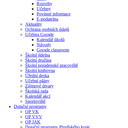
Rozvrhy
Učebny
Povinné informace
E-podatelna
Aktuality
Ochrana osobních údajů
Učebna Google
Kalendář úkolů
Návody
Google classroom
Školní jídelna
Školní družina
Školní poradenské pracoviště
Školní knihovna
Úřední deska
Učební plány
Zájmové útvary
Školská rada
Kalendář akcí
Sportoviště
Dotační programy
OP VK
OP VVV
OP JAK
Dotační programy Plzeňského kraje