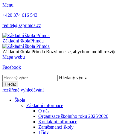
Menu
+420 374 616 543
reditel@zsprimda.cz
Základní škola
Přimda
Základní škola Přimda
Rozvíjíme se, abychom mohli rozvíjet
Mapa webu
Facebook
Hledaný výraz
Hledat
rozšířené vyhledávání
Škola
Základní informace
O nás
Organizace školního roku 2025⁄2026
Kontaktní informace
Zaměstnanci školy
Třídy