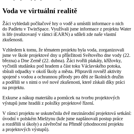
Voda ve virtuální realitě
Žáci vyhledali počítačové hry o vodě a umístili informace o nich
do Padletu v TwinSpace. Využívali jsme informace z projektu Water
is life (realizovaný v rámci iEARN) a sdíleli zde naše vlastní
zkušenosti.
Vzhledem k tomu, že tématem projektu byla voda, zorganizovali
jsme ve škole projektové dny u příležitosti Světového dne vody (22.
března) a Dne Země (22. dubna). Žáci tvořili plakáty, křížovky,
vyčistili studánku pod hradem a část toku Václavského potoka,
sbírali odpadky v okolí školy a města. Připravili rovněž aktivity
spojené s vodou a ochrannou přírody pro děti ze školních družin
a podělili se s nimi o své nové zkušenosti, které získali díky práci
na projektu.
Exkurse a nákup materiálu a pomůcek na tvorbu projektových
výstupů jsme hradili z položky projektové řízení.
V rámci projektu se uskutečnila dvě mezinárodní projektová setkání:
úvodní v polském Mielżynu (kde jsme naplánovali postup práce
a rozdělili si úkoly) a závěrečné na Přimdě (zhodnocení projektu
a projektových výstupů).