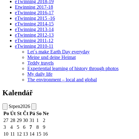
eTwinning 2018-19
Etwinning 2017-18
eTwinning 2016-17
eTwinning 2015 -16
eTwinning 2014-15
eTwinning 2013-14
eTwinning 2012-13
eTwinning 2011-12
eTwinning 2010-11
Let´s make Earth Day everyday
Meine und deine Heimat
Teddy travels
Experiential learning of history through photos
My daily life
The environment – local and global
Kalendář
Srpen
2026
Po
Út
St
Čt
Pá
So
Ne
27
28
29
30
31
1
2
3
4
5
6
7
8
9
10
11
12
13
14
15
16