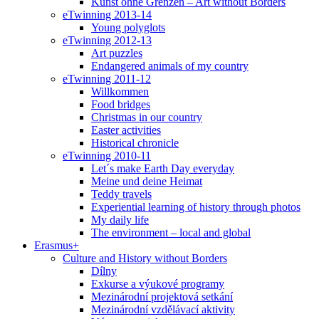
Kunst ohne Grenzen – Art without Borders
eTwinning 2013-14
Young polyglots
eTwinning 2012-13
Art puzzles
Endangered animals of my country
eTwinning 2011-12
Willkommen
Food bridges
Christmas in our country
Easter activities
Historical chronicle
eTwinning 2010-11
Let´s make Earth Day everyday
Meine und deine Heimat
Teddy travels
Experiential learning of history through photos
My daily life
The environment – local and global
Erasmus+
Culture and History without Borders
Dílny
Exkurse a výukové programy
Mezinárodní projektová setkání
Mezinárodní vzdělávací aktivity