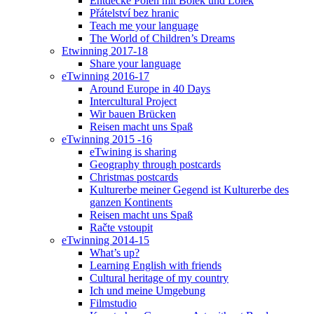
Entdecke Polen mit Bolek und Lolek
Přátelství bez hranic
Teach me your language
The World of Children’s Dreams
Etwinning 2017-18
Share your language
eTwinning 2016-17
Around Europe in 40 Days
Intercultural Project
Wir bauen Brücken
Reisen macht uns Spaß
eTwinning 2015 -16
eTwining is sharing
Geography through postcards
Christmas postcards
Kulturerbe meiner Gegend ist Kulturerbe des
ganzen Kontinents
Reisen macht uns Spaß
Račte vstoupit
eTwinning 2014-15
What’s up?
Learning English with friends
Cultural heritage of my country
Ich und meine Umgebung
Filmstudio