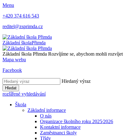
Menu
+420 374 616 543
reditel@zsprimda.cz
Základní škola
Přimda
Základní škola Přimda
Rozvíjíme se, abychom mohli rozvíjet
Mapa webu
Facebook
Hledaný výraz
Hledat
rozšířené vyhledávání
Škola
Základní informace
O nás
Organizace školního roku 2025⁄2026
Kontaktní informace
Zaměstnanci školy
Třídy