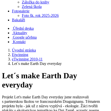
Záložka do knihy
Zelená škola
Fotogalerie
Foto šk. rok 2025-2026
Bakaláři
Úřední deska
Aktuality
Google učebna
Kontakt
Úvodní stránka
Etwinning
eTwinning 2010-11
Let´s make Earth Day everyday
Let´s make Earth Day
everyday
Projekt Let's make Earth Day everyday jsme realizovali
s partnerskou školou ve francouzském Draguignanu. Tématem
projektu byla - jak už z názvu vyplývá - ekologie. Žáci tvořili
plakáty s ekologickou tematikou ke Dni Země, acrostic poems,