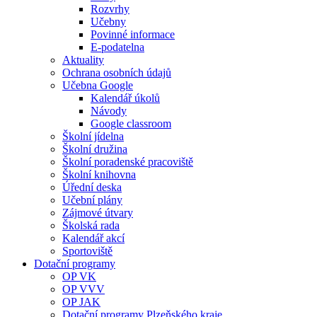
Rozvrhy
Učebny
Povinné informace
E-podatelna
Aktuality
Ochrana osobních údajů
Učebna Google
Kalendář úkolů
Návody
Google classroom
Školní jídelna
Školní družina
Školní poradenské pracoviště
Školní knihovna
Úřední deska
Učební plány
Zájmové útvary
Školská rada
Kalendář akcí
Sportoviště
Dotační programy
OP VK
OP VVV
OP JAK
Dotační programy Plzeňského kraje