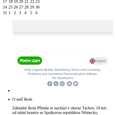
17
18
19
20
21
22
23
24
25
26
27
28
29
30
31
1
2
3
4
5
6
O naší škole
Základní škola Přimda se nachází v okrese Tachov, 10 km
od státní hranice se Spolkovou republikou Německo,