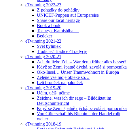
eTwinning 2022-23
Z pohádky do pohádky
UNICEF-Puppen auf Europareise
Share our local heritage
Book a book
Teatrzyk Kamishibai…
Bedeker
eTwinning 2021-22
Svet byliniek
Tradície ⁄ Tradice ⁄ Tradycje
eTwinning 2020-21
Ach du liebe Zeit – War denn früher alles besser?
Když se Zemi špatně dýchá, zavolá si pomocníka
Öko-Insel… Unser Traumwohnort in Europa
Zelene vse moje obleke so…
Letí brouček na palouček
eTwinning 2019-20
Učím, učíš, učíme
Zeichne, was ich dir sage – Bilddiktat im
Deutschunterricht
Když se Zemi špatně dýchá, zavolá si pomocníka
Von Güterschaft bis Bitcoin – der Handel rollt
weiter
eTwinning 2018-19