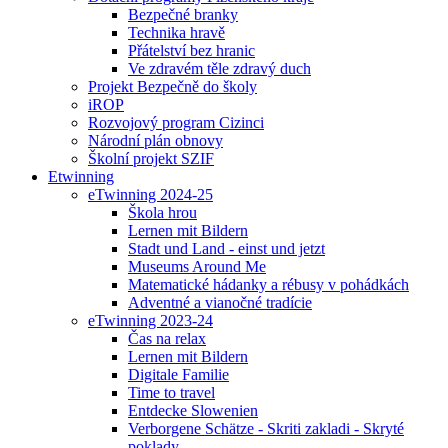
Bezpečné branky
Technika hravě
Přátelství bez hranic
Ve zdravém těle zdravý duch
Projekt Bezpečně do školy
iROP
Rozvojový program Cizinci
Národní plán obnovy
Školní projekt SZIF
Etwinning
eTwinning 2024-25
Škola hrou
Lernen mit Bildern
Stadt und Land - einst und jetzt
Museums Around Me
Matematické hádanky a rébusy v pohádkách
Adventné a vianočné tradície
eTwinning 2023-24
Čas na relax
Lernen mit Bildern
Digitale Familie
Time to travel
Entdecke Slowenien
Verborgene Schätze - Skriti zakladi - Skryté
poklady