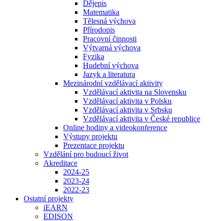
Dějepis
Matematika
Tělesná výchova
Přírodopis
Pracovní činnosti
Výtvarná výchova
Fyzika
Hudební výchova
Jazyk a literatura
Mezinárodní vzdělávací aktivity
Vzdělávací aktivita na Slovensku
Vzdělávací aktivita v Polsku
Vzdělávací aktivita v Srbsku
Vzdělávací aktivita v České republice
Online hodiny a videokonference
Výstupy projektu
Prezentace projektu
Vzdělání pro budoucí život
Akreditace
2024-25
2023-24
2022-23
Ostatní projekty
iEARN
EDISON