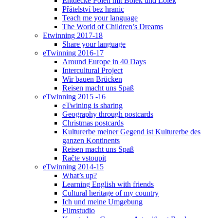
Entdecke Polen mit Bolek und Lolek
Přátelství bez hranic
Teach me your language
The World of Children’s Dreams
Etwinning 2017-18
Share your language
eTwinning 2016-17
Around Europe in 40 Days
Intercultural Project
Wir bauen Brücken
Reisen macht uns Spaß
eTwinning 2015 -16
eTwining is sharing
Geography through postcards
Christmas postcards
Kulturerbe meiner Gegend ist Kulturerbe des
ganzen Kontinents
Reisen macht uns Spaß
Račte vstoupit
eTwinning 2014-15
What’s up?
Learning English with friends
Cultural heritage of my country
Ich und meine Umgebung
Filmstudio