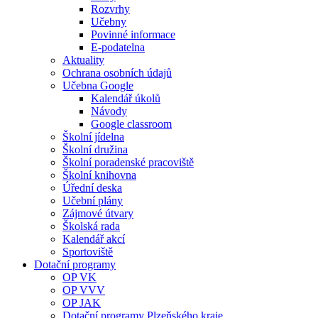
Rozvrhy
Učebny
Povinné informace
E-podatelna
Aktuality
Ochrana osobních údajů
Učebna Google
Kalendář úkolů
Návody
Google classroom
Školní jídelna
Školní družina
Školní poradenské pracoviště
Školní knihovna
Úřední deska
Učební plány
Zájmové útvary
Školská rada
Kalendář akcí
Sportoviště
Dotační programy
OP VK
OP VVV
OP JAK
Dotační programy Plzeňského kraje