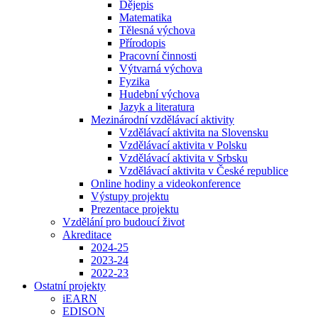
Dějepis
Matematika
Tělesná výchova
Přírodopis
Pracovní činnosti
Výtvarná výchova
Fyzika
Hudební výchova
Jazyk a literatura
Mezinárodní vzdělávací aktivity
Vzdělávací aktivita na Slovensku
Vzdělávací aktivita v Polsku
Vzdělávací aktivita v Srbsku
Vzdělávací aktivita v České republice
Online hodiny a videokonference
Výstupy projektu
Prezentace projektu
Vzdělání pro budoucí život
Akreditace
2024-25
2023-24
2022-23
Ostatní projekty
iEARN
EDISON