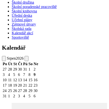
Školní družina
Školní poradenské pracoviště
Školní knihovna
Úřední deska
Učební plány
Zájmové útvary
Školská rada
Kalendář akcí
Sportoviště
Kalendář
Srpen
2026
Po
Út
St
Čt
Pá
So
Ne
27
28
29
30
31
1
2
3
4
5
6
7
8
9
10
11
12
13
14
15
16
17
18
19
20
21
22
23
24
25
26
27
28
29
30
31
1
2
3
4
5
6