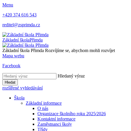
Menu
+420 374 616 543
reditel@zsprimda.cz
Základní škola
Přimda
Základní škola Přimda
Rozvíjíme se, abychom mohli rozvíjet
Mapa webu
Facebook
Hledaný výraz
Hledat
rozšířené vyhledávání
Škola
Základní informace
O nás
Organizace školního roku 2025⁄2026
Kontaktní informace
Zaměstnanci školy
Třídy