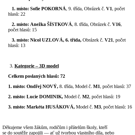
1. místo:
Sofie POKORNÁ
, 9. třída, Obrázek č.
V1
, počet
hlasů: 22
2. místo:
Anežka ŠÍSTKOVÁ
, 8. třída, Obrázek č.
V16
,
počet hlasů: 15
3. místo:
Nicol UZLOVÁ, 6. třída,
Obrázek č.
V21
, počet
hlasů: 13
Kategorie – 3D model
Celkem poslaných hlasů: 72
1. místo:
Ondřej NOVÝ,
8. třída, Model č.
M1
, počet hlasů: 37
2. místo:
Lucie DOMINIK,
Model č.
M2
, počet hlasů: 19
3. místo:
Markéta HUSÁKOVÁ,
Model č.
M3
, počet hlasů: 16
Děkujeme všem žákům, rodičům i přátelům školy, kteří
se do soutěže zapojili — ať už tvorbou vlastního díla, nebo