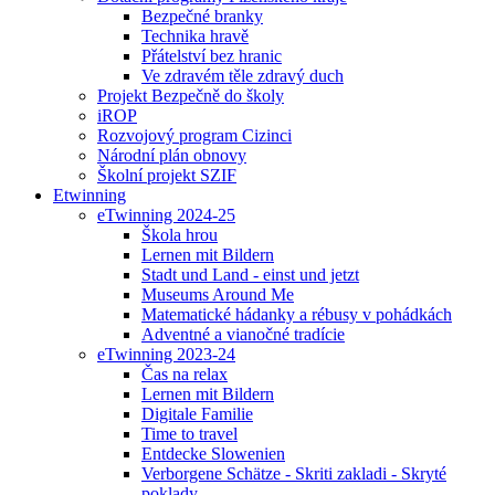
Bezpečné branky
Technika hravě
Přátelství bez hranic
Ve zdravém těle zdravý duch
Projekt Bezpečně do školy
iROP
Rozvojový program Cizinci
Národní plán obnovy
Školní projekt SZIF
Etwinning
eTwinning 2024-25
Škola hrou
Lernen mit Bildern
Stadt und Land - einst und jetzt
Museums Around Me
Matematické hádanky a rébusy v pohádkách
Adventné a vianočné tradície
eTwinning 2023-24
Čas na relax
Lernen mit Bildern
Digitale Familie
Time to travel
Entdecke Slowenien
Verborgene Schätze - Skriti zakladi - Skryté
poklady