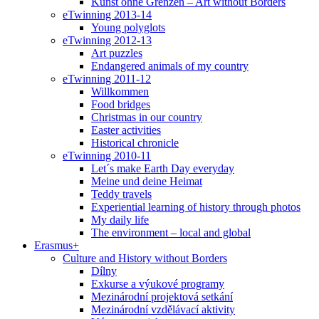
Kunst ohne Grenzen – Art without Borders
eTwinning 2013-14
Young polyglots
eTwinning 2012-13
Art puzzles
Endangered animals of my country
eTwinning 2011-12
Willkommen
Food bridges
Christmas in our country
Easter activities
Historical chronicle
eTwinning 2010-11
Let´s make Earth Day everyday
Meine und deine Heimat
Teddy travels
Experiential learning of history through photos
My daily life
The environment – local and global
Erasmus+
Culture and History without Borders
Dílny
Exkurse a výukové programy
Mezinárodní projektová setkání
Mezinárodní vzdělávací aktivity