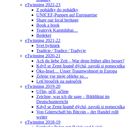
eTwinning 2022-23
Z pohádky do pohádky
UNICEF-Puppen auf Europareise
Share our local heritage
Book a book
Teatrzyk Kamishibai…
Bedeker
eTwinning 2021-22
Svet byliniek
Tradície ⁄ Tradice ⁄ Tradycje
eTwinning 2020-21
Ach du liebe Zeit – War denn früher alles besser?
Když se Zemi špatně dýchá, zavolá si pomocníka
Öko-Insel… Unser Traumwohnort in Europa
Zelene vse moje obleke so…
Letí brouček na palouček
eTwinning 2019-20
Učím, učíš, učíme
Zeichne, was ich dir sage – Bilddiktat im
Deutschunterricht
Když se Zemi špatně dýchá, zavolá si pomocníka
Von Güterschaft bis Bitcoin – der Handel rollt
weiter
eTwinning 2018-19